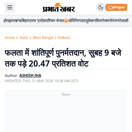
ePaper
होम
झारखण्ड
बिहार
उत्तर प्रदेश
पश्चिम बंगाल
ओरिजिनल
एजुकेशन
बिजनेस
मनोरंजन
टेक
ऑटो
Home
State
West Bengal
Kolkata
फलता में शांतिपूर्ण पुनर्मतदान, सुबह 9 बजे
तक पड़े 20.47 प्रतिशत वोट
Author
ASHISH JHA
UPDATED:
THU, 21 MAY 2026 10:28 AM (IST)
विज्ञापन