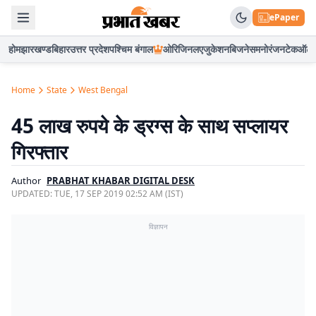
ePaper
होम
झारखण्ड
बिहार
उत्तर प्रदेश
पश्चिम बंगाल
ओरिजिनल
एजुकेशन
बिजनेस
मनोरंजन
टेक
ऑटो
Home
State
West Bengal
45 लाख रुपये के ड्रग्स के साथ सप्लायर
गिरफ्तार
Author
PRABHAT KHABAR DIGITAL DESK
UPDATED:
TUE, 17 SEP 2019 02:52 AM (IST)
विज्ञापन