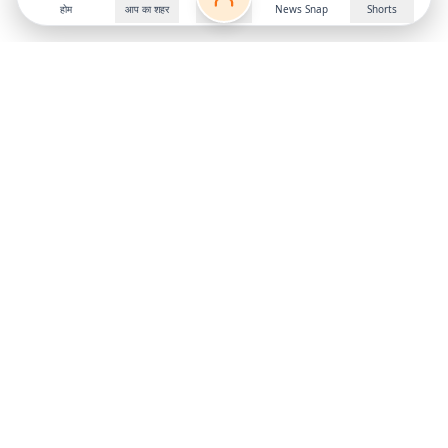
होम
आप का शहर
News Snap
Shorts
Follow us on
X
Download Mobile App
State
›
Jharkhand
›
Hindi News
Gumla News
Bihar News
Dumka News
Delhi News
Ranchi News
Odisha News
Bokaro News