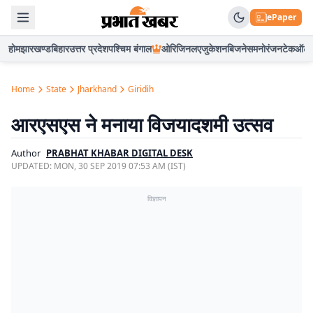
ePaper
होम
झारखण्ड
बिहार
उत्तर प्रदेश
पश्चिम बंगाल
ओरिजिनल
एजुकेशन
बिजनेस
मनोरंजन
टेक
ऑटो
Home
State
Jharkhand
Giridih
आरएसएस ने मनाया विजयादशमी उत्सव
Author
PRABHAT KHABAR DIGITAL DESK
UPDATED:
MON, 30 SEP 2019 07:53 AM (IST)
विज्ञापन