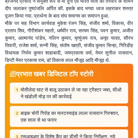
ब्रजनंद प्रसाद ने संयुक्त रूप से मां दुर्गा एवं भारत माता की तस्वीर के सामने
दीप जलाकर पुष्पांजलि अर्पित की. इसके बाद भगवा ध्वज लहराकर शस्त्र
पूजन किया गया. प्रार्थना के बाद संघ समागम का समापन हुआ.
मौके पर सह विभाग कार्यवाह मुकेश रंजन सिंह, संजीव शर्मा, विकास, वीर
प्रताप शिव, गौरीशंकर महतो, धर्मवीर राय, सत्यम सिंह, पवन कुमार, अजीत
कुमार, आत्मानंद पांडेय, नलिन कुमार, मृत्युंजय राय, अनूप यादव, सौरभ
तिवारी, राजेश शर्मा, सन्नी सिंह, संतोष खत्री, संजीव कुमार सिन्हा, गिरिडीह
विधायक निर्भय कुमार शाहाबादी, जयप्रकाश वर्मा, मेयर सुनील पासवान,
डिप्टी मेयर प्रकाश राम, डॉ विकास लाल मौजूद आदि मौजूद थे.
प्रभात खबर डिजिटल टॉप स्टोरी
मोतीलेदा घाट से बालू उठाकर ले जा रहा ट्रैक्टर जब्त, सीओ
1
ने खंडोली मोड़ पर की कार्रवाई
बाइक चोरी गिरोह का मास्टरमाइंड लाला पासवान गिरफ्तार,
2
एक साल से था फरार
एसआइआर के विशेष कैंप का डीसी ने किया निरीक्षण, नये
3