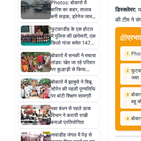
Photos: बोकारो में
डिस्क्लेमर:
यह
बारिश का कहर, तालाब
बनी सड़क, ड्रेनेज जाम
की टीम ने सं
होने पर भड़के लोग
फुटकाडीह के एक होटल
में पुलिस की छापेमारी, एक
प्रभा
किलो गांजा समेत 147
बोतल अवैध शराब जब्त
Phot
1
बोकारो में सनकी ने मचाया
तांडव: खेत जा रहे परिवार
पर कुल्हाड़ी से किया
फुटक
2
हमला, सास-ससुर और बहू
जब्त
बोकारो में झामुमो ने शिबू
की मौत
सोरेन की पहली पुण्यतिथि
बोकार
3
पर बांटी शिक्षण सामग्री
बहू क
रक्षा बंधन से पहले डाक
विभाग ने करायी राखी
बोकार
4
बनाओ प्रतियोगिता
नावाडीह जंगल में पेड़ से