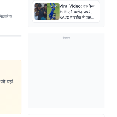
न्यूजीलैंड सीरीज से पहले
Viral Video: एक कैच
बाल-बाल बचे
के लिए 1 करोड़ रुपये,
ेटवर्क के
SA20 में दर्शक ने पकड़ा
एक हाथ से गजब का कैच
विज्ञापन
ढ़ें यहां.