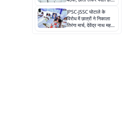
सत्ता पक्ष की मीटिंग में पहुंचे
JPSC-JSSC घोटाले के
सीएम, देखें तस्वीरें
विरोध में छात्रों ने निकाला
तिरंगा मार्च, देवेंद्र नाथ महतो
ने किया जल ग्रहण, देखें
तस्वीरें