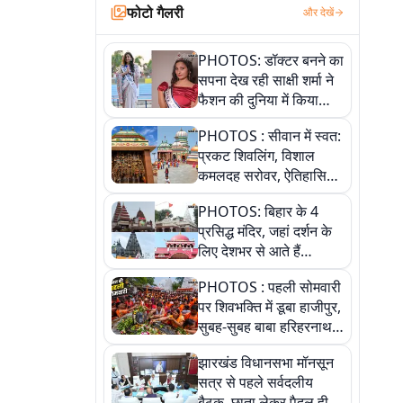
फोटो गैलरी
और देखें
PHOTOS: डॉक्टर बनने का
सपना देख रही साक्षी शर्मा ने
फैशन की दुनिया में किया
कमाल,जानिए बेगूसराय की
PHOTOS : सीवान में स्वत:
बेटी ने कैसे दी अपने सपनों
प्रकट शिवलिंग, विशाल
को उड़ान
कमलदह सरोवर, ऐतिहासिक
महेंद्रनाथ मंदिर और घंटाघर
PHOTOS: बिहार के 4
की कहानी, तस्वीरों में देखिए
प्रसिद्ध मंदिर, जहां दर्शन के
लिए देशभर से आते हैं
श्रद्धालु, जानिए इनकी
PHOTOS : पहली सोमवारी
खासियत
पर शिवभक्ति में डूबा हाजीपुर,
सुबह-सुबह बाबा हरिहरनाथ
मंदिर पहुंचे तेजस्वी, 10
झारखंड विधानसभा मॉनसून
तस्वीरों में देखें नजारा
सत्र से पहले सर्वदलीय
बैठक, छाता लेकर पैदल ही