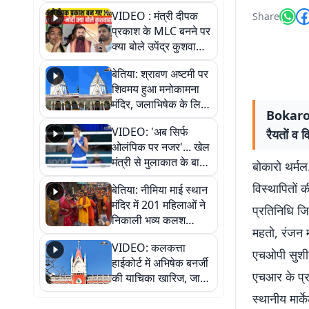
स्थायी समाधान की मांग
VIDEO : मंत्री दीपक
Share
प्रकाश के MLC बनने पर
क्या बोले उपेंद्र कुशवाहा,
सुनिए
बेतिया: श्रावण अष्टमी पर
शिवमय हुआ मनोकामना
मंदिर, जलाभिषेक के लिए
Bokaro N
लगी लंबी कतारें
VIDEO: 'अब सिर्फ
रैयतों व 
ओलंपिक पर नजर'... खेल
मंत्री से मुलाकात के बाद
बोकारो थर्मल
जैसमीन लंबोरिया का बड़ा
विस्थापितों 
बेतिया: नीमिया माई स्थान
बयान
मंदिर में 201 महिलाओं ने
प्रतिनिधि जि
निकाली भव्य कलश
महतो, रंजन 
शोभायात्रा, शिवलिंग
VIDEO: कलकत्ता
प्राण-प्रतिष्ठा महोत्सव
एचओपी सुशी
हाईकोर्ट में अभिषेक बनर्जी
शुरू
एचआर के प्रब
की याचिका खारिज, जानें
क्या है पूरा मामला
स्थानीय मार्क