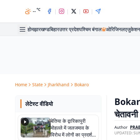
°C
|
|
|
|
--
होम
झारखण्ड
बिहार
उत्तर प्रदेश
पश्चिम बंगाल
ओरिजिनल
एजुकेशन
Home
State
Jharkhand
Bokaro
Bokaro 
लेटेस्ट वीडियो
चेतावनी
बेतिया के द्वारिकापुरी
मोहल्ले में जलजमाव के
Author
PRA
UPDATED:
SUN
विरोध में लोगों का प्रदर्शन,