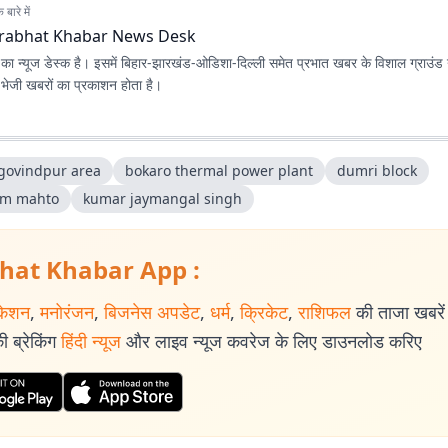
बारे में
rabhat Khabar News Desk
ा न्यूज डेस्क है। इसमें बिहार-झारखंड-ओडिशा-दिल्‍ली समेत प्रभात खबर के विशाल ग्राउंड न
ए भेजी खबरों का प्रकाशन होता है।
 govindpur area
bokaro thermal power plant
dumri block
am mahto
kumar jaymangal singh
hat Khabar App :
केशन
,
मनोरंजन
,
बिजनेस अपडेट
,
धर्म
,
क्रिकेट
,
राशिफल
की ताजा खबरें प
 ब्रेकिंग
हिंदी न्यूज
और लाइव न्यूज कवरेज के लिए डाउनलोड करिए