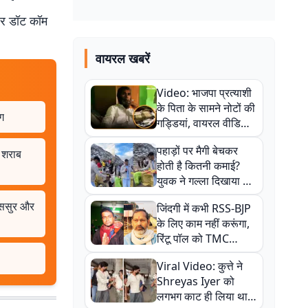
बर डॉट कॉम
वायरल खबरें
Video: भाजपा प्रत्याशी
के पिता के सामने नोटों की
ग
गड्डियां, वायरल वीडियो
से राजनीति में उबाल,
पहाड़ों पर मैगी बेचकर
अजित महतो बोले- TMC
 शराब
होती है कितनी कमाई?
की गंदी चाल
युवक ने गल्ला दिखाया तो
नौकरी वालों के खड़े हो गए
स-ससुर और
जिंदगी में कभी RSS-BJP
कान
के लिए काम नहीं करूंगा,
रिंटू पॉल को TMC
ऑफिस में ले जाकर पीटा,
Viral Video: कुत्ते ने
Video वायरल
Shreyas Iyer को
लगभग काट ही लिया था,