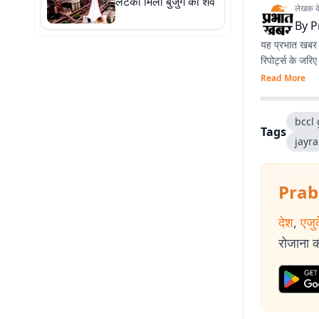
लटका मिला बुजुर्ग का शव
लेखक के 
By
P
यह प्रभात खबर क
रिपोर्ट्स के जरि
Read More
bccl
Tags
jayr
Prab
देश
,
एजु
रोजाना की