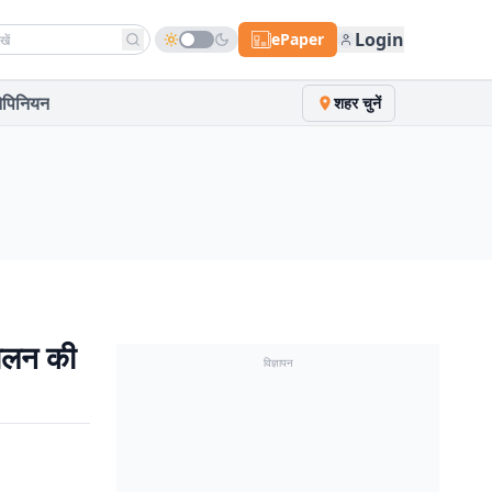
h news
Login
ePaper
पिनियन
शहर चुनें
ाेलन की
विज्ञापन