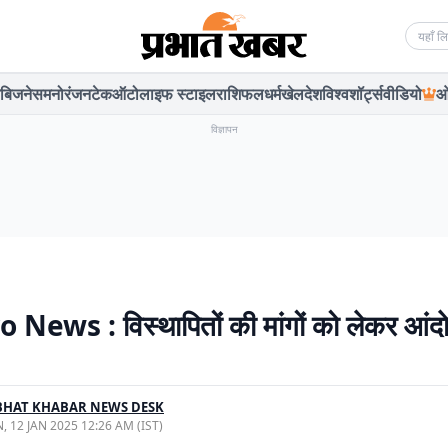
Searc
बिजनेस
मनोरंजन
टेक
ऑटो
लाइफ स्टाइल
राशिफल
धर्म
खेल
देश
विश्व
शॉर्ट्स
वीडियो
ओ
विज्ञापन
News : विस्थापितों की मांगों को लेकर आंद
BHAT KHABAR NEWS DESK
, 12 JAN 2025 12:26 AM (IST)