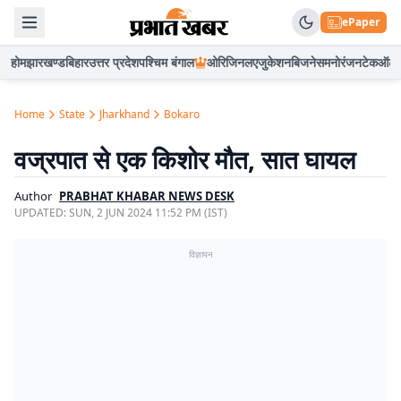
ePaper
होम
झारखण्ड
बिहार
उत्तर प्रदेश
पश्चिम बंगाल
ओरिजिनल
एजुकेशन
बिजनेस
मनोरंजन
टेक
ऑटो
Home
State
Jharkhand
Bokaro
वज्रपात से एक किशोर मौत, सात घायल
Author
PRABHAT KHABAR NEWS DESK
UPDATED:
SUN, 2 JUN 2024 11:52 PM (IST)
विज्ञापन