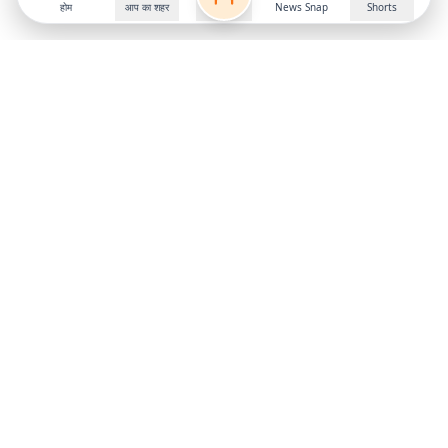
होम
आप का शहर
News Snap
Shorts
Follow us on
X
Download Mobile App
State
›
Jharkhand
›
Hindi News
Gumla News
Bihar News
Dumka News
Delhi News
Ranchi News
Odisha News
Bokaro News