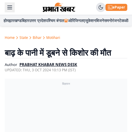
ePaper
होम
झारखण्ड
बिहार
उत्तर प्रदेश
पश्चिम बंगाल
ओरिजिनल
एजुकेशन
बिजनेस
मनोरंजन
टेक
ऑटो
Home
State
Bihar
Motihari
बाढ़ के पानी में डूबने से किशोर की मौत
Author
PRABHAT KHABAR NEWS DESK
UPDATED:
THU, 3 OCT 2024 10:13 PM (IST)
विज्ञापन