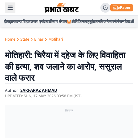
ePaper
होम
झारखण्ड
बिहार
उत्तर प्रदेश
पश्चिम बंगाल
ओरिजिनल
एजुकेशन
बिजनेस
मनोरंजन
टेक
ऑटो
Home
State
Bihar
Motihari
मोतिहारी: चिरैया में दहेज के लिए विवाहिता
की हत्या, शव जलाने का आरोप, ससुराल
वाले फरार
Author
SARFARAZ AHMAD
UPDATED:
SUN, 17 MAY 2026 03:58 PM (IST)
विज्ञापन