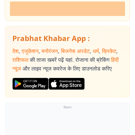
Prabhat Khabar App :
देश
,
एजुकेशन
,
मनोरंजन
,
बिजनेस अपडेट
,
धर्म
,
क्रिकेट
,
राशिफल
की ताजा खबरें पढ़ें यहां. रोजाना की ब्रेकिंग
हिंदी
न्यूज
और लाइव न्यूज कवरेज के लिए डाउनलोड करिए
विज्ञापन