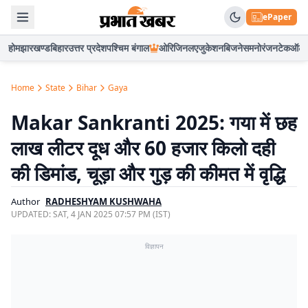
ePaper
होम
झारखण्ड
बिहार
उत्तर प्रदेश
पश्चिम बंगाल
ओरिजिनल
एजुकेशन
बिजनेस
मनोरंजन
टेक
ऑटो
Home
State
Bihar
Gaya
Makar Sankranti 2025: गया में छह
लाख लीटर दूध और 60 हजार किलो दही
की डिमांड, चूड़ा और गुड़ की कीमत में वृद्धि
Author
RADHESHYAM KUSHWAHA
UPDATED:
SAT, 4 JAN 2025 07:57 PM (IST)
विज्ञापन