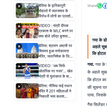
पुल
बेतिया के द्वारिकापुरी
Share
मोहल्ले में जलजमाव के
विरोध में लोगों का प्रदर्शन,
स्थायी समाधान की मांग
VIDEO : मंत्री दीपक
प्रकाश के MLC बनने पर
क्या बोले उपेंद्र कुशवाहा,
गया के ड
सुनिए
बेतिया: श्रावण अष्टमी पर
अहले सुब
शिवमय हुआ मनोकामना
कि होटल 
मंदिर, जलाभिषेक के लिए
लगी लंबी कतारें
गया.
गया के 
VIDEO: 'अब सिर्फ
ओलंपिक पर नजर'... खेल
के अहले सुब
मंत्री से मुलाकात के बाद
कि होटल का 
जैसमीन लंबोरिया का बड़ा
बेतिया: नीमिया माई स्थान
बयान
की सूचना पा
मंदिर में 201 महिलाओं ने
पाया. जिसके
निकाली भव्य कलश
शोभायात्रा, शिवलिंग
गैस सिलेंडर
प्राण-प्रतिष्ठा महोत्सव