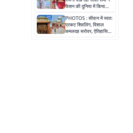
फैशन की दुनिया में किया
कमाल,जानिए बेगूसराय की
PHOTOS : सीवान में स्वत:
बेटी ने कैसे दी अपने सपनों
प्रकट शिवलिंग, विशाल
को उड़ान
कमलदह सरोवर, ऐतिहासिक
महेंद्रनाथ मंदिर और घंटाघर
की कहानी, तस्वीरों में देखिए