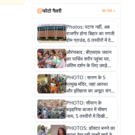
फोटो गैलरी
और देखें
Photos: पटना नहीं, अब
राजगीर होगा बिहार का रणजी
होम ग्राउंड, 6 तस्वीरों में देखें
नए स्टेडियम की पूरी कहानी
औरंगाबाद : बीएसएफ जवान
का पार्थिव शरीर पहुंचा घर,
अंतिम दर्शन के लिए उमड़े
लोग
PHOTO : सारण के 5
प्रमुख मंदिर, जहां आस्था
और इतिहास का अनूठा संगम,
तस्वीरों में जानिए
PHOTO: सीवान के
बड़हरिया बाजार में भीषण
जाम, 5 तस्वीरों में दिखी
अव्यवस्था
PHOTOS: डॉक्टर बनने का
सपना देख रही साक्षी शर्मा ने