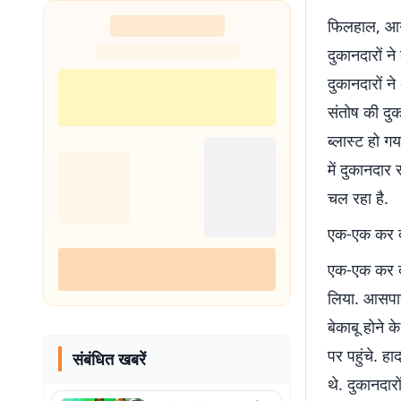
शुरू
फिलहाल, आग ल
दुकानदारों 
दुकानदारों न
संतोष की दु
ब्लास्ट हो ग
में दुकानदार
चल रहा है.
एक-एक कर दो
एक-एक कर दो
लिया. आसपास
बेकाबू होने 
पर पहुंचे. ह
संबंधित खबरें
थे. दुकानदार