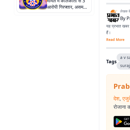
मामले में कोलकाता से 3
इनाम
आरोपी गिरफ्तार, असम
लेखक के 
STF ने कोलकाता ने की
By
P
कार्रवाई
यह प्रभात खबर क
हैं।
Read More
a v s
Tags
sura
Prab
देश
,
एजु
रोजाना की