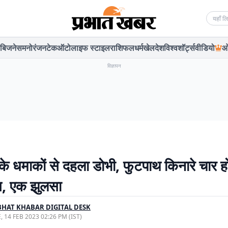
Searc
बिजनेस
मनोरंजन
टेक
ऑटो
लाइफ स्टाइल
राशिफल
धर्म
खेल
देश
विश्व
शॉर्ट्स
वीडियो
ओ
विज्ञापन
के धमाकों से दहला डोभी, फुटपाथ किनारे चार होट
, एक झुलसा
HAT KHABAR DIGITAL DESK
, 14 FEB 2023 02:26 PM (IST)