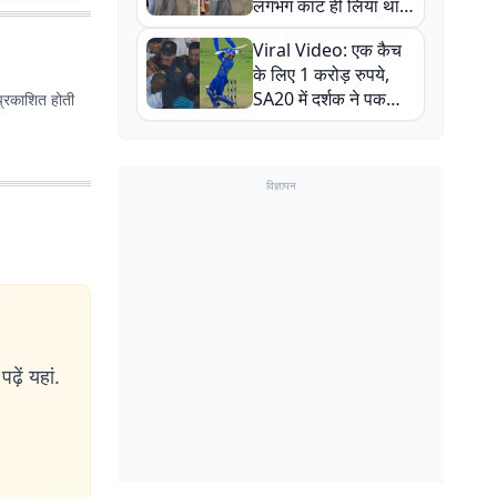
लगभग काट ही लिया था,
न्यूजीलैंड सीरीज से पहले
Viral Video: एक कैच
बाल-बाल बचे
के लिए 1 करोड़ रुपये,
SA20 में दर्शक ने पकड़ा
प्रकाशित होती
एक हाथ से गजब का कैच
विज्ञापन
ढ़ें यहां.