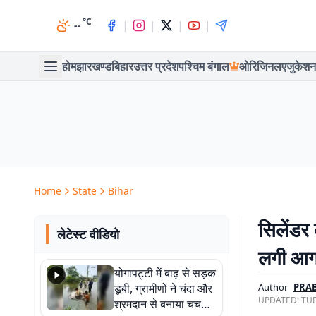
°C
|
|
|
|
--
होम
झारखण्ड
बिहार
उत्तर प्रदेश
पश्चिम बंगाल
ओरिजिनल
एजुकेशन
Home
State
Bihar
सिलेंडर 
लेटेस्ट वीडियो
लगी आग
योगापट्टी में बाढ़ से सड़क
डूबी, ग्रामीणों ने चंदा और
Author
PRAB
UPDATED:
TUE
श्रमदान से बनाया चचरी