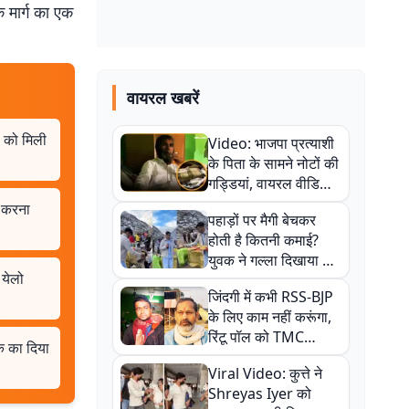
 मार्ग का एक
वायरल खबरें
ं को मिली
Video: भाजपा प्रत्याशी
के पिता के सामने नोटों की
गड्डियां, वायरल वीडियो
से राजनीति में उबाल,
ो करना
पहाड़ों पर मैगी बेचकर
अजित महतो बोले- TMC
होती है कितनी कमाई?
की गंदी चाल
युवक ने गल्ला दिखाया तो
 येलो
नौकरी वालों के खड़े हो गए
जिंदगी में कभी RSS-BJP
कान
के लिए काम नहीं करूंगा,
रिंटू पॉल को TMC
क का दिया
ऑफिस में ले जाकर पीटा,
Viral Video: कुत्ते ने
Video वायरल
Shreyas Iyer को