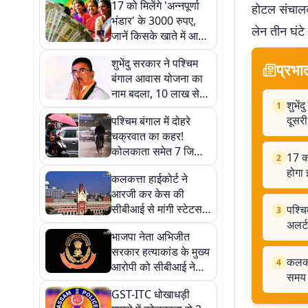
17 को मिलेंगे 'अन्नपूर्णा
होटल संचालक
भंडार' के 3000 रुपए,
लेन तीन घंटे
जानें किसके खाते में आयेंगे
पैसे, किसको करना होगा
शुभेंदु सरकार ने पश्चिम
इंतजार
प्रभा
बंगाल आवास योजना का
नाम बदला, 10 लाख से
शुभे
1
अधिक लाभुकों को मिली
दूसरी
पश्चिम बंगाल में दोहरे
दूसरी किस्त
चक्रवात का कहर!
कोलकाता समेत 7 जिलों
17 को
2
में मूसलाधार वर्षा का येलो
होगा 
कलकत्ता हाईकोर्ट ने
अलर्ट
आरजी कर केस की
सीबीआई से मांगी स्टेटस
पश्चि
3
रिपोर्ट, 28 अगस्त तक का
अलर्ट
भाजपा नेता अभिजीत
दिया समय
सरकार हत्याकांड के मुख्य
कलकत्
4
आरोपी को सीबीआई ने
समय
गुवाहाटी से किया
GST-ITC धोखाधड़ी
गिरफ्तार, 50 हजार का था