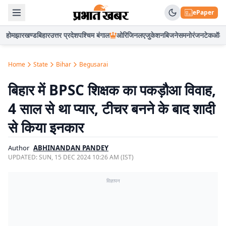
ePaper
होम
झारखण्ड
बिहार
उत्तर प्रदेश
पश्चिम बंगाल
ओरिजिनल
एजुकेशन
बिजनेस
मनोरंजन
टेक
ऑटो
Home
State
Bihar
Begusarai
बिहार में BPSC शिक्षक का पकड़ौआ विवाह,
4 साल से था प्यार, टीचर बनने के बाद शादी
से किया इनकार
Author
ABHINANDAN PANDEY
UPDATED:
SUN, 15 DEC 2024 10:26 AM (IST)
विज्ञापन