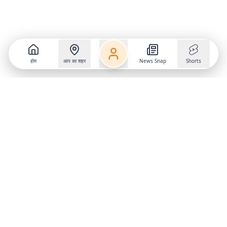
होम
आप का शहर
News Snap
Shorts
Follow us on
X
Download Mobile App
State
›
Jharkhand
›