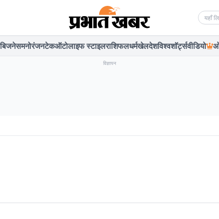
Searc
बिजनेस
मनोरंजन
टेक
ऑटो
लाइफ स्टाइल
राशिफल
धर्म
खेल
देश
विश्व
शॉर्ट्स
वीडियो
ओ
विज्ञापन