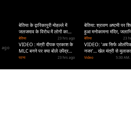
बेतिया के द्वारिकापुरी मोहल्ले में
बेतिया: श्रावण अष्टमी पर श
जलजमाव के विरोध में लोगों का
हुआ मनोकामना मंदिर, जलाभ
प्रदर्शन, स्थायी समाधान की मांग
के लिए लगी लंबी कतारें
बेतिया
23 hrs ago
बेतिया
23 h
VIDEO : मंत्री दीपक प्रकाश के
VIDEO: 'अब सिर्फ ओलंपि
s ago
MLC बनने पर क्या बोले उपेंद्र
नजर'... खेल मंत्री से मुलाक
कुशवाहा, सुनिए
बाद जैसमीन लंबोरिया का बड़
पटना
23 hrs ago
Video
5:30 AM.
बयान