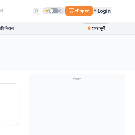
h news
Login
ePaper
पिनियन
शहर चुनें
विज्ञापन