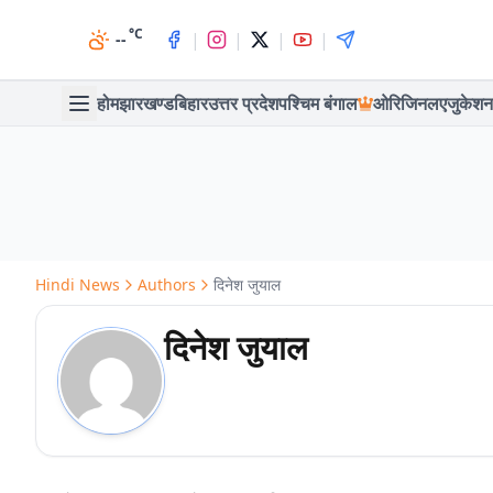
°C
|
|
|
|
--
होम
झारखण्ड
बिहार
उत्तर प्रदेश
पश्चिम बंगाल
ओरिजिनल
एजुकेशन
Hindi News
Authors
दिनेश जुयाल
दिनेश जुयाल