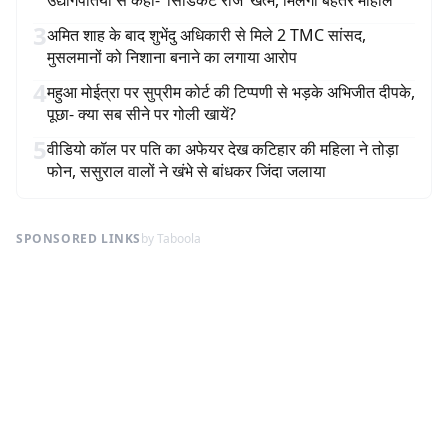
उद्योगपतियों से कहा- ‘सिंडिकेट राज’ खत्म, मिलेगा बेहतर माहौल
3
अमित शाह के बाद शुभेंदु अधिकारी से मिले 2 TMC सांसद,
मुसलमानों को निशाना बनाने का लगाया आरोप
4
महुआ मोईत्रा पर सुप्रीम कोर्ट की टिप्पणी से भड़के अभिजीत दीपके,
पूछा- क्या सब सीने पर गोली खायें?
5
वीडियो कॉल पर पति का अफेयर देख कटिहार की महिला ने तोड़ा
फोन, ससुराल वालों ने खंभे से बांधकर जिंदा जलाया
SPONSORED LINKS
by Taboola