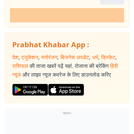
Prabhat Khabar App :
देश
,
एजुकेशन
,
मनोरंजन
,
बिजनेस अपडेट
,
धर्म
,
क्रिकेट
,
राशिफल
की ताजा खबरें पढ़ें यहां. रोजाना की ब्रेकिंग
हिंदी
न्यूज
और लाइव न्यूज कवरेज के लिए डाउनलोड करिए
विज्ञापन