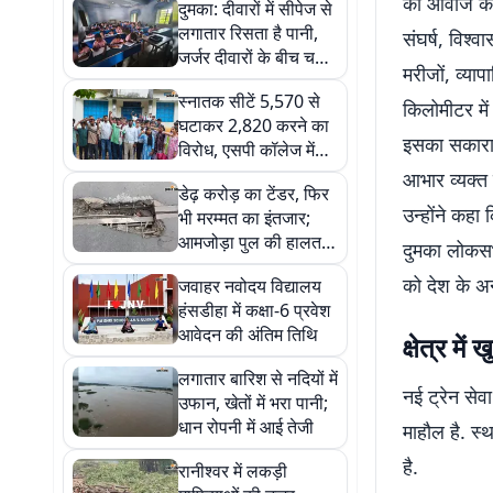
की आवाज को 
दुमका: दीवारों में सीपेज से
लगातार रिसता है पानी,
संघर्ष, विश्व
जर्जर दीवारों के बीच चल
मरीजों, व्या
रही बच्चों की पढ़ाई
स्नातक सीटें 5,570 से
किलोमीटर में 
घटाकर 2,820 करने का
इसका सकारात्
विरोध, एसपी कॉलेज में
छात्रों की
आभार व्यक्त
डेढ़ करोड़ का टेंडर, फिर
अनिश्चितकालीन
उन्होंने कहा 
भी मरम्मत का इंतजार;
तालाबंदी शुरू
आमजोड़ा पुल की हालत
दुमका लोकसभा
खतरनाक
को देश के अन्
जवाहर नवोदय विद्यालय
हंसडीहा में कक्षा-6 प्रवेश
आवेदन की अंतिम तिथि
क्षेत्र मे
लगातार बारिश से नदियों में
नई ट्रेन सेव
उफान, खेतों में भरा पानी;
धान रोपनी में आई तेजी
माहौल है. स्थ
है.
रानीश्वर में लकड़ी