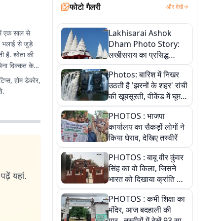
फोटो गैलरी
और देखें
Lakhisarai Ashok
में एक साल से
Dham Photo Story:
ी भलाई से जुड़े
लखीसराय का प्रसिद्ध
हैं. श्वेता की
अशोक धाम—आस्था,
िना दिक्कत के
Photos: बारिश में निखर
श्रृंगार, अनुष्ठान और
टिप्स, होम डेकोर,
उठती है 'झरनों के शहर' रांची
अलौकिक संध्या आरती के
े.
की खूबसूरती, वीकेंड में घूम
विहंगम दृश्य
आएं ये 5 वादियां
PHOTOS : भाजपा
कार्यालय का सैकड़ों लोगों ने
किया घेराव, देखिए तस्वीरें
PHOTOS : बाबू वीर कुंवर
सिंह का वो किला, जिसने
ढ़ें यहां.
भारत को दिखाया क्रांति का
रास्ता: तस्वीरों में देखिए
PHOTOS : कभी शिक्षा का
मंदिर, आज बदहाली की
मार...तस्वीरों में देखें 93 साल