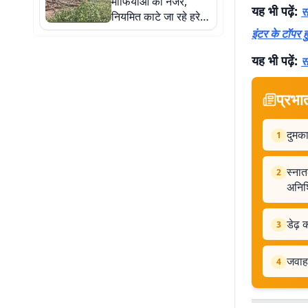
माफियाओं की नजर,
यह भी पढ़ें:
स
नियमित काटे जा रहे हरे-
भरे पेड़
इंटर के टॉपर ह
यह भी पढ़ें:
स
प्रभा
दुमका
1
स्नात
2
अनिश
डेढ़
3
जवाहर
4