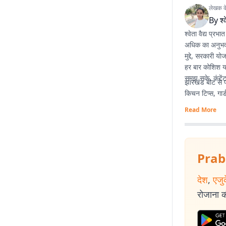
लेखक के 
By
श्
श्वेता वैद्य प्रभ
अधिक का अनुभव है
मुद्दे, सरकारी य
हर बार कोशिश यह
समझ सके. कंटेंट
झारखंड बीट से पह
किचन टिप्स, गार्
Read More
Prab
देश
,
एजु
रोजाना की