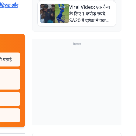
न्यूजीलैंड सीरीज से पहले
मैट्रिक और
Viral Video: एक कैच
बाल-बाल बचे
के लिए 1 करोड़ रुपये,
SA20 में दर्शक ने पकड़ा
एक हाथ से गजब का कैच
विज्ञापन
ी पढ़ाई