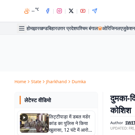
°C
|
|
|
|
--
होम
झारखण्ड
बिहार
उत्तर प्रदेश
पश्चिम बंगाल
ओरिजिनल
एजुकेशन
Home
State
Jharkhand
Dumka
दुमका-दि
लेटेस्ट वीडियो
कोशिश
लिट्टीपाड़ा में डबल मर्डर
कांड का पुलिस ने किया
Author
SWET
UPDATED:
FRI
खुलासा, 12 घंटे में आरोपी