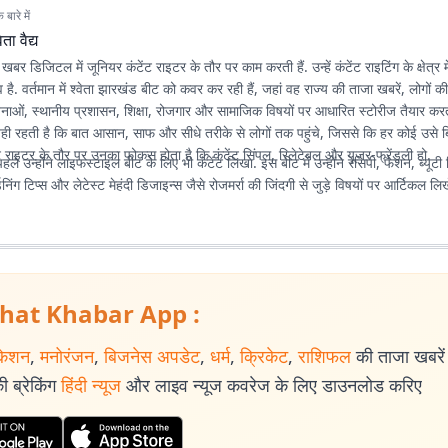
बारे में
वेता वैद्य
ात खबर डिजिटल में जूनियर कंटेंट राइटर के तौर पर काम करती हैं. उन्हें कंटेंट राइटिंग के क्षेत्र 
. वर्तमान में श्वेता झारखंड बीट को कवर कर रही हैं, जहां वह राज्य की ताजा खबरें, लोगों क
ोजनाओं, स्थानीय प्रशासन, शिक्षा, रोजगार और सामाजिक विषयों पर आधारित स्टोरीज तैयार करती 
ी रहती है कि बात आसान, साफ और सीधे तरीके से लोगों तक पहुंचे, जिससे कि हर कोई उसे ब
 राइटर के तौर पर उनका फोकस होता है कि कंटेंट सिंपल, रिलेटेबल और यूजर-फ्रेंडली हो.
ले उन्होंने लाइफस्टाइल बीट के लिए भी कंटेंट लिखा. इस बीट में उन्होंने रेसिपी, फैशन, ब्यूटी 
डनिंग टिप्स और लेटेस्ट मेहंदी डिजाइन्स जैसे रोजमर्रा की जिंदगी से जुड़े विषयों पर आर्टिकल लिख
hat Khabar App :
केशन
,
मनोरंजन
,
बिजनेस अपडेट
,
धर्म
,
क्रिकेट
,
राशिफल
की ताजा खबरें प
 ब्रेकिंग
हिंदी न्यूज
और लाइव न्यूज कवरेज के लिए डाउनलोड करिए