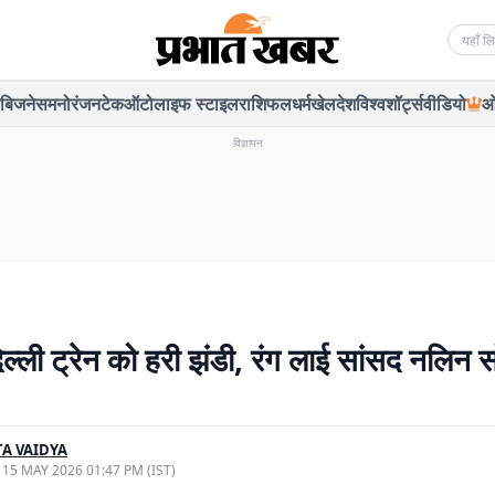
Searc
बिजनेस
मनोरंजन
टेक
ऑटो
लाइफ स्टाइल
राशिफल
धर्म
खेल
देश
विश्व
शॉर्ट्स
वीडियो
ओ
विज्ञापन
ल्ली ट्रेन को हरी झंडी, रंग लाई सांसद नलिन 
A VAIDYA
, 15 MAY 2026 01:47 PM (IST)