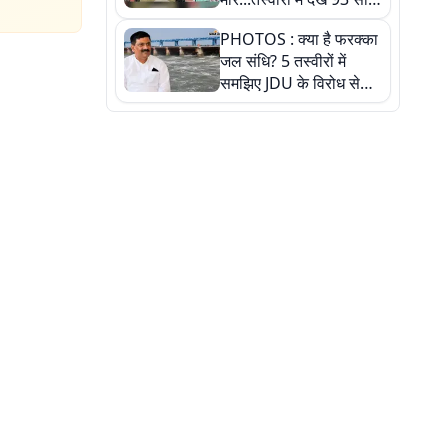
पुराने इस हाई स्कूल की
PHOTOS : क्या है फरक्का
हकीकत
जल संधि? 5 तस्वीरों में
समझिए JDU के विरोध से
लेकर बिहार पर असर तक
पूरी कहानी