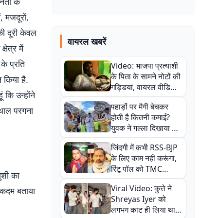
नता के
, मजदूरों,
की दूरी केवल
वायरल खबरें
ेत्र में
 के प्रति
Video: भाजपा प्रत्याशी
के पिता के सामने नोटों की
 किया है.
गड्डियां, वायरल वीडियो
ं कि उन्होंने
से राजनीति में उबाल,
पहाड़ों पर मैगी बेचकर
अजित महतो बोले- TMC
संथाल परगना
होती है कितनी कमाई?
की गंदी चाल
युवक ने गल्ला दिखाया तो
नौकरी वालों के खड़े हो गए
जिंदगी में कभी RSS-BJP
कान
के लिए काम नहीं करूंगा,
रिंटू पॉल को TMC
खुशी का
ऑफिस में ले जाकर पीटा,
Viral Video: कुत्ते ने
्ण कदम बताया
Video वायरल
Shreyas Iyer को
लगभग काट ही लिया था,