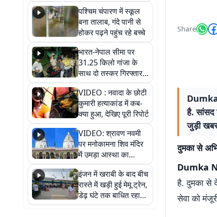
गिरफ्तार
पश्चिम चंपारण में स्कूल
बना तालाब, गंदे पानी से
Share
होकर पढ़ने पहुंच रहे बच्चे
भारत-नेपाल सीमा पर
31.25 किलो गांजा के
साथ दो तस्कर गिरफ्तार,
नेपाली नंबर की बाइक
VIDEO : नवादा के छोटी
जब्त
Dumka Ne
कुमारी हत्याकांड में कब-
है. सांसद
क्या हुआ, देखिए पूरी रिपोर्ट
जुड़ी खबर 
VIDEO: श्रावण नवमी
पर मनोकामना शिव मंदिर
दुमका से अभि
में उमड़ा आस्था का
सैलाब, हर-हर महादेव के
Dumka N
इंजन में खराबी के बाद बीच
जयघोष से गूंजा परिसर
है. दुमका से
रास्ते में खड़ी हुई मेमू ट्रेन,
डेढ़ घंटे तक बाधित रहा
सेवा को मंजू
आवागमन