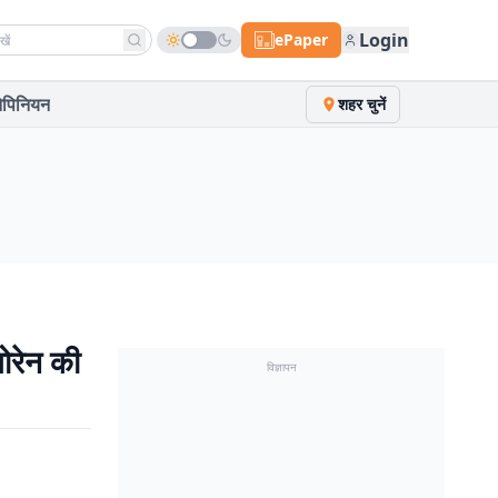
h news
Login
ePaper
पिनियन
शहर चुनें
सोरेन की
विज्ञापन