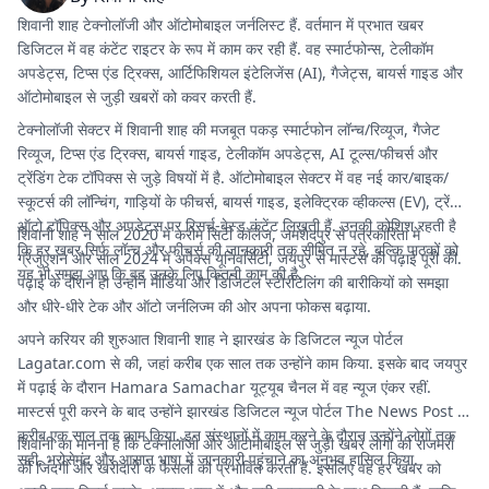
शिवानी शाह टेक्नोलॉजी और ऑटोमोबाइल जर्नलिस्ट हैं. वर्तमान में प्रभात खबर
डिजिटल में वह कंटेंट राइटर के रूप में काम कर रही हैं. वह स्मार्टफोन्स, टेलीकॉम
अपडेट्स, टिप्स एंड ट्रिक्स, आर्टिफिशियल इंटेलिजेंस (AI), गैजेट्स, बायर्स गाइड और
ऑटोमोबाइल से जुड़ी खबरों को कवर करती हैं.
टेक्नोलॉजी सेक्टर में शिवानी शाह की मजबूत पकड़ स्मार्टफोन लॉन्च/रिव्यूज, गैजेट
रिव्यूज, टिप्स एंड ट्रिक्स, बायर्स गाइड, टेलीकॉम अपडेट्स, AI टूल्स/फीचर्स और
ट्रेंडिंग टेक टॉपिक्स से जुड़े विषयों में है. ऑटोमोबाइल सेक्टर में वह नई कार/बाइक/
स्कूटर्स की लॉन्चिंग, गाड़ियों के फीचर्स, बायर्स गाइड, इलेक्ट्रिक व्हीकल्स (EV), ट्रेंडिंग
ऑटो टॉपिक्स और अपडेट्स पर रिसर्च-बेस्ड कंटेंट लिखती हैं. उनकी कोशिश रहती है
शिवानी शाह ने साल 2020 में करीम सिटी कॉलेज, जमशेदपुर से पत्रकारिता में
कि हर खबर सिर्फ लॉन्च और फीचर्स की जानकारी तक सीमित न रहे, बल्कि पाठकों को
ग्रेजुएशन और साल 2024 में अपेक्स यूनिवर्सिटी, जयपुर से मास्टर्स की पढ़ाई पूरी की.
यह भी समझ आए कि वह उनके लिए कितनी काम की है.
पढ़ाई के दौरान ही उन्होंने मीडिया और डिजिटल स्टोरीटेलिंग की बारीकियों को समझा
और धीरे-धीरे टेक और ऑटो जर्नलिज्म की ओर अपना फोकस बढ़ाया.
अपने करियर की शुरुआत शिवानी शाह ने झारखंड के डिजिटल न्यूज पोर्टल
Lagatar.com
से की, जहां करीब एक साल तक उन्होंने काम किया. इसके बाद जयपुर
में पढ़ाई के दौरान Hamara Samachar यूट्यूब चैनल में वह न्यूज एंकर रहीं.
मास्टर्स पूरी करने के बाद उन्होंने झारखंड डिजिटल न्यूज पोर्टल The News Post में
करीब एक साल तक काम किया. इन संस्थानों में काम करने के दौरान उन्होंने लोगों तक
शिवानी का मानना है कि टेक्नोलॉजी और ऑटोमोबाइल से जुड़ी खबरें लोगों की रोजमर्रा
सही, भरोसेमंद और आसान भाषा में जानकारी पहुंचाने का अनुभव हासिल किया.
की जिंदगी और खरीदारी के फैसलों को प्रभावित करती हैं. इसलिए वह हर खबर को