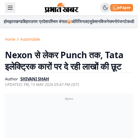
ePaper
होम
झारखण्ड
बिहार
उत्तर प्रदेश
पश्चिम बंगाल
ओरिजिनल
एजुकेशन
बिजनेस
मनोरंजन
टेक
ऑटो
Home
Automobile
Nexon से लेकर Punch तक, Tata
इलेक्ट्रिक कारों पर दे रही लाखों की छूट
Author
SHIVANI SHAH
UPDATED:
FRI, 15 MAY 2026 05:47 PM (IST)
विज्ञापन