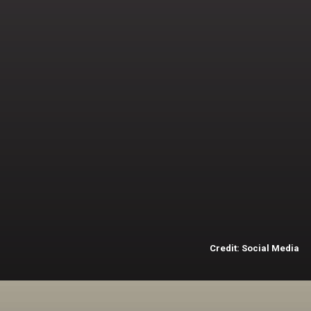
राहुल द्रविड ने यह
मुकाम 160 मैचों में
हासिल किया था.
Credit: Social Media