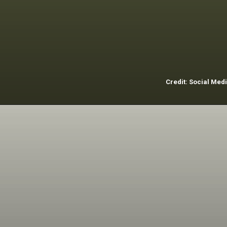
सचिन तेंदुलकर ने यह
मुकाम 163 मैचों में
हासिल किया था.
Credit: Social Med