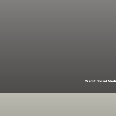
गेंदबाज-
जसप्रीत बुमराह, मोहम्मद
सिराज, प्रसिद्ध कृष्णा,
अर्शदीप सिंह, आकाश दीप,
कुलदीप यादव
Credit: Social Med