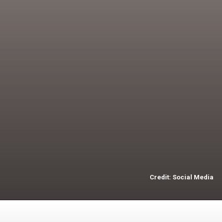
BCCI ने उपकप्तान के
लिए ऋषभ पंत का चुनाव
किया गया है.
Credit: Social Media