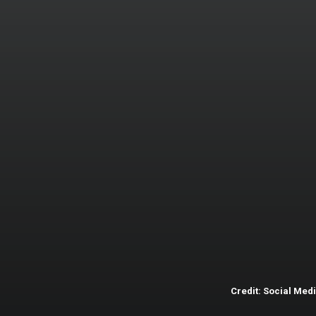
ऑलराउंडर-
रवींद्र जडेजा, नितीश
रेड्डी, वाशिंगटन सुंदर,
शार्दुल ठाकुर
Credit: Social Med