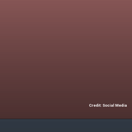
2.
हर्षल पटेल
हर्षल पटेल ने 114 मैचों में
150 विकेट लिए हैं और
इस लिस्ट में दूसरे नंबर पर
है.
Credit: Social Media