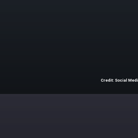
3.
यूजवेन्द्र चहल
118 मैचों में 150 विकेट
लेकर चहल ने इस लिस्ट में
तीसरे स्थान पर हैं.
Credit: Social Med