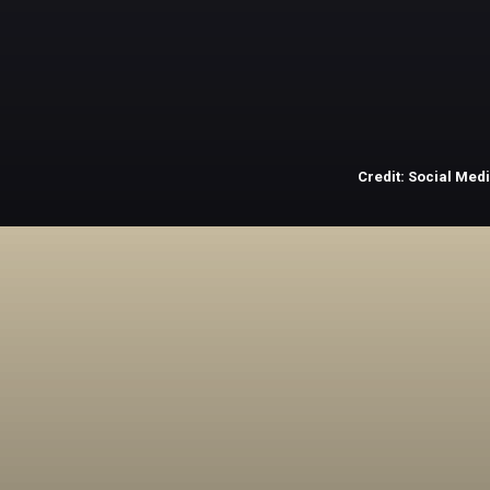
रशीद ने 122 मैचों में अपने
150 विकेट पूरे कर चौथे
स्थान पर हैं.
Credit: Social Med